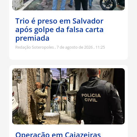
Trio é preso em Salvador
após golpe da falsa carta
premiada
Redação Soteropoles
7 de agosto de 2026
11:25
Operação em Cajazeiras