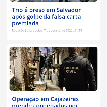
Trio é preso em Salvador
após golpe da falsa carta
premiada
Redação Soteropoles
7 de agosto de 2026
11:25
Operação em Cajazeiras
prende condenados por