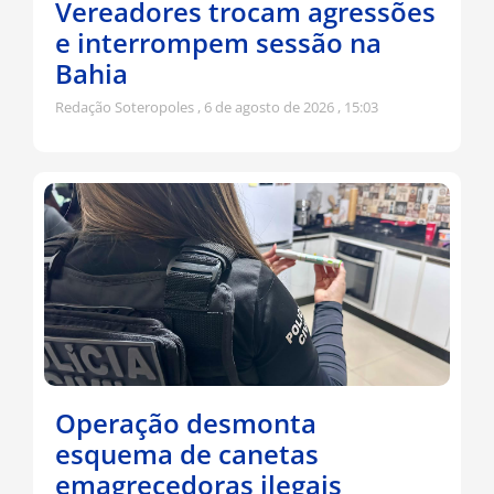
Vereadores trocam agressões
e interrompem sessão na
Bahia
Redação Soteropoles
6 de agosto de 2026
15:03
Operação desmonta
esquema de canetas
emagrecedoras ilegais