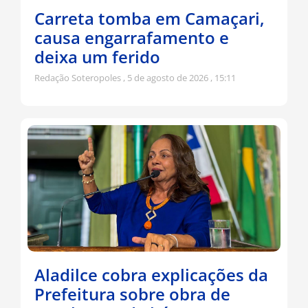
Carreta tomba em Camaçari,
causa engarrafamento e
deixa um ferido
Redação Soteropoles
5 de agosto de 2026
15:11
Aladilce cobra explicações da
Prefeitura sobre obra de