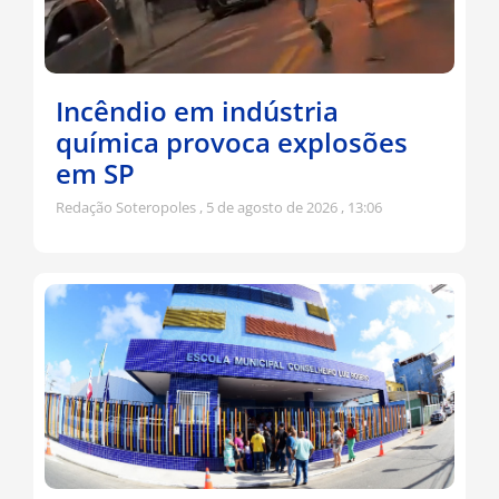
Incêndio em indústria
química provoca explosões
em SP
Redação Soteropoles
5 de agosto de 2026
13:06