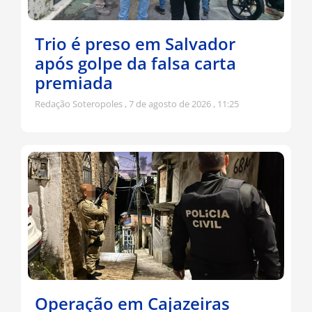
Trio é preso em Salvador
após golpe da falsa carta
premiada
Redação Soteropoles
7 de agosto de 2026
11:25
Operação em Cajazeiras