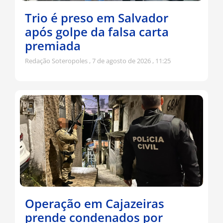
Trio é preso em Salvador
após golpe da falsa carta
premiada
Redação Soteropoles
7 de agosto de 2026
11:25
Operação em Cajazeiras
prende condenados por