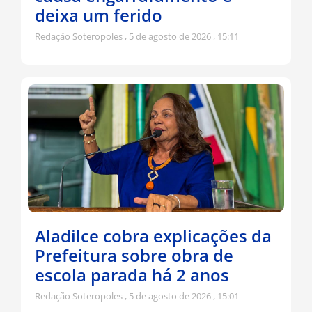
deixa um ferido
Redação Soteropoles
5 de agosto de 2026
15:11
Aladilce cobra explicações da
Prefeitura sobre obra de
escola parada há 2 anos
Redação Soteropoles
5 de agosto de 2026
15:01