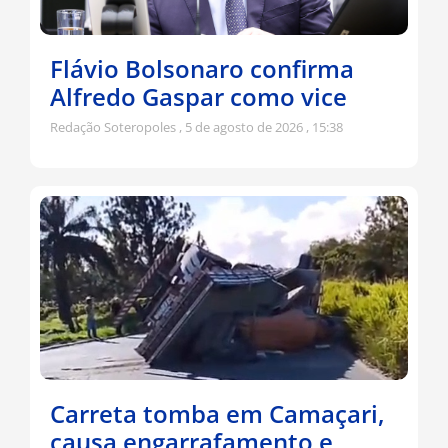
Flávio Bolsonaro confirma
Alfredo Gaspar como vice
Redação Soteropoles
5 de agosto de 2026
15:38
Carreta tomba em Camaçari,
causa engarrafamento e