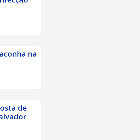
maconha na
posta de
alvador