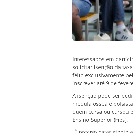
Interessados em partic
solicitar isenção da tax
feito exclusivamente p
inscrever até 9 de fever
A isenção pode ser pedi
medula óssea e bolsista
quem cursa ou cursou e
Ensino Superior (Fies).
“É preciso estar atento 