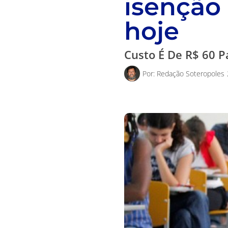
isenção 
hoje
Custo É De R$ 60 P
Por:
Redação Soteropoles