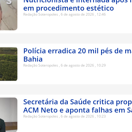
em procedimento estético
Redação Soteropoles
6 de agosto de 2026
12:46
Polícia erradica 20 mil pés de 
Bahia
Redação Soteropoles
6 de agosto de 2026
10:29
Secretária da Saúde critica pro
ACM Neto e aponta falhas em S
Redação Soteropoles
6 de agosto de 2026
10:23