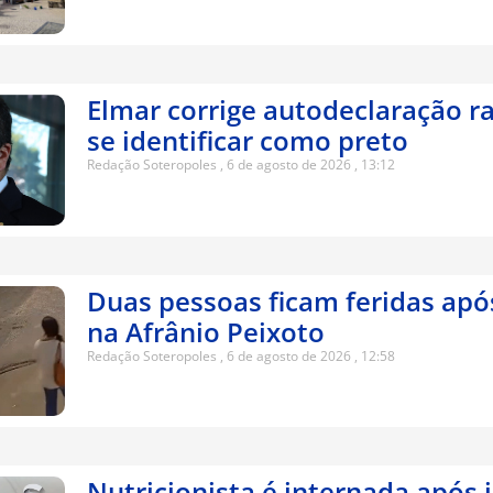
Elmar corrige autodeclaração ra
se identificar como preto
Redação Soteropoles
6 de agosto de 2026
13:12
Duas pessoas ficam feridas apó
na Afrânio Peixoto
Redação Soteropoles
6 de agosto de 2026
12:58
Nutricionista é internada após 