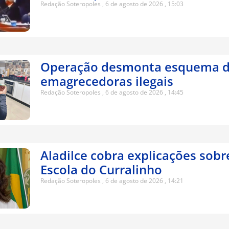
Redação Soteropoles
6 de agosto de 2026
15:03
Operação desmonta esquema d
emagrecedoras ilegais
Redação Soteropoles
6 de agosto de 2026
14:45
Aladilce cobra explicações sobr
Escola do Curralinho
Redação Soteropoles
6 de agosto de 2026
14:21