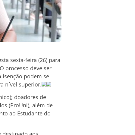
sta sexta-feira (26) para
. O processo deve ser
la isenção podem se
a nível superior.
nico); doadores de
os (ProUni), além de
nto ao Estudante do
le destinado aos