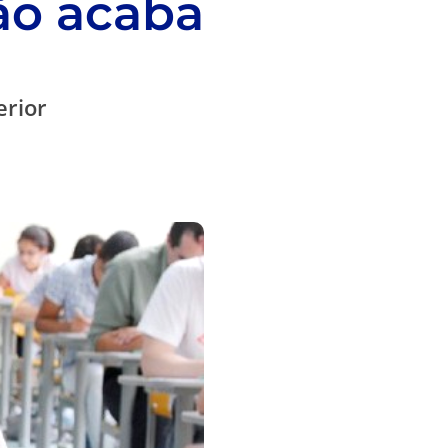
ção acaba
erior