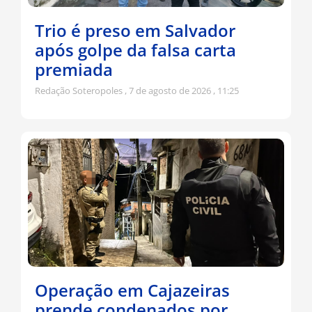
Trio é preso em Salvador
após golpe da falsa carta
premiada
Redação Soteropoles
7 de agosto de 2026
11:25
Operação em Cajazeiras
prende condenados por