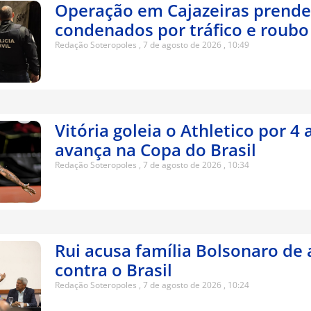
Operação em Cajazeiras prende
condenados por tráfico e roubo
Redação Soteropoles
7 de agosto de 2026
10:49
Vitória goleia o Athletico por 4 
avança na Copa do Brasil
Redação Soteropoles
7 de agosto de 2026
10:34
Rui acusa família Bolsonaro de 
contra o Brasil
Redação Soteropoles
7 de agosto de 2026
10:24