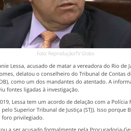
Foto: Reprodução/TV Globo
onnie Lessa, acusado de matar a vereadora do Rio de J
mes, delatou o conselheiro do Tribunal de Contas do 
B), como um dos mandantes do atentado. A informaç
viu fontes ligadas à investigação.
19, Lessa tem um acordo de delação com a Polícia Fe
pelo Superior Tribunal de Justiça (STJ). Isso porque 
foro privilegiado.
gou a ser acusado formalmente pela Procuradoria-Ger