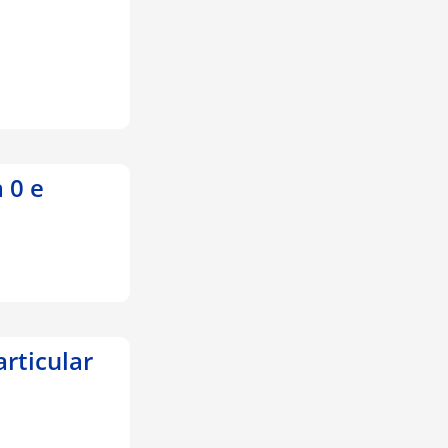
a 0 e
articular