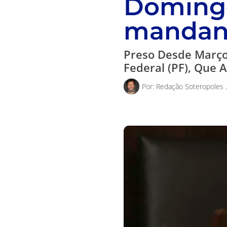
Doming
mandant
Preso Desde Março
Federal (PF), Que 
Por:
Redação Soteropoles