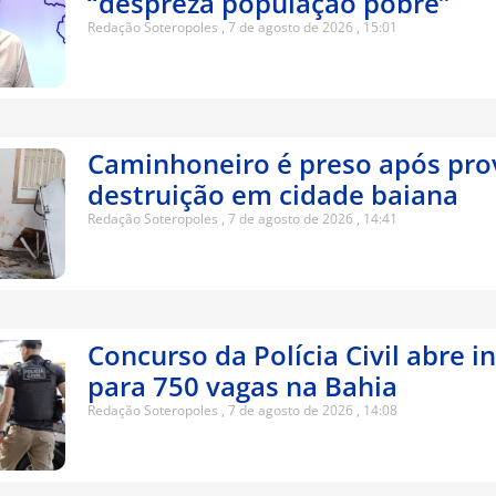
“despreza população pobre”
Redação Soteropoles
7 de agosto de 2026
15:01
Caminhoneiro é preso após pro
destruição em cidade baiana
Redação Soteropoles
7 de agosto de 2026
14:41
Concurso da Polícia Civil abre i
para 750 vagas na Bahia
Redação Soteropoles
7 de agosto de 2026
14:08