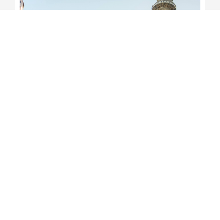
Jerônimo participa da
tradicional Romaria do Bom
Jesus da Lapa
Redação Soteropoles
6 de agosto de 2026
15:13