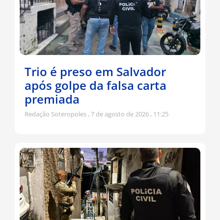
Trio é preso em Salvador
após golpe da falsa carta
premiada
Redação Soteropoles
7 de agosto de 2026
11:25