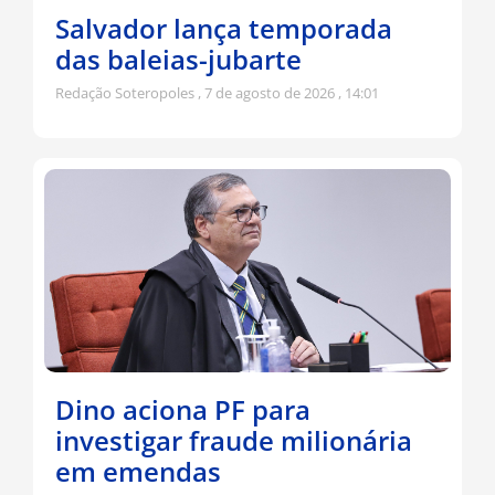
Salvador lança temporada
das baleias-jubarte
Redação Soteropoles
7 de agosto de 2026
14:01
Dino aciona PF para
investigar fraude milionária
em emendas