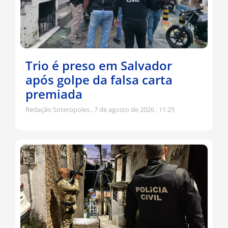
Trio é preso em Salvador
após golpe da falsa carta
premiada
Redação Soteropoles
7 de agosto de 2026
11:25