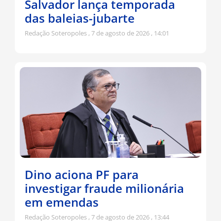
Salvador lança temporada
das baleias-jubarte
Redação Soteropoles
7 de agosto de 2026
14:01
Dino aciona PF para
investigar fraude milionária
em emendas
Redação Soteropoles
7 de agosto de 2026
13:44