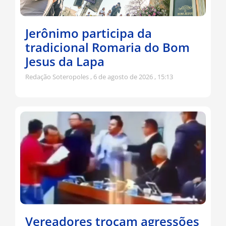
Jerônimo participa da
tradicional Romaria do Bom
Jesus da Lapa
Redação Soteropoles
6 de agosto de 2026
15:13
Vereadores trocam agressões