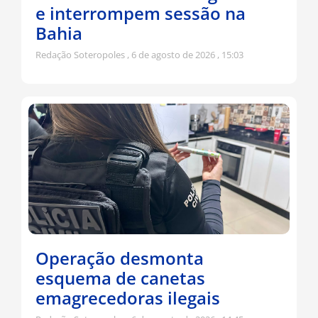
e interrompem sessão na
Bahia
Redação Soteropoles
6 de agosto de 2026
15:03
Operação desmonta
esquema de canetas
emagrecedoras ilegais