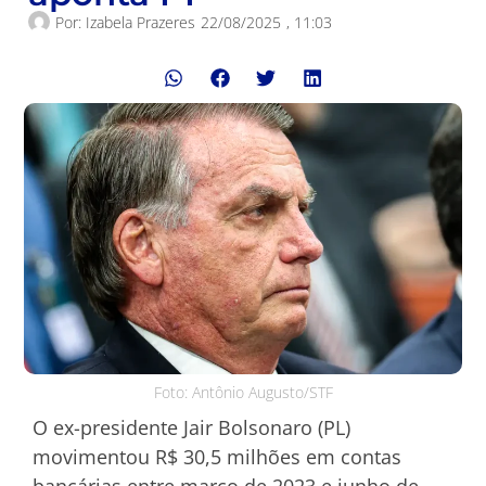
Por:
Izabela Prazeres
22/08/2025
,
11:03
Foto: Antônio Augusto/STF
O ex-presidente Jair Bolsonaro (PL)
movimentou R$ 30,5 milhões em contas
bancárias entre março de 2023 e junho de