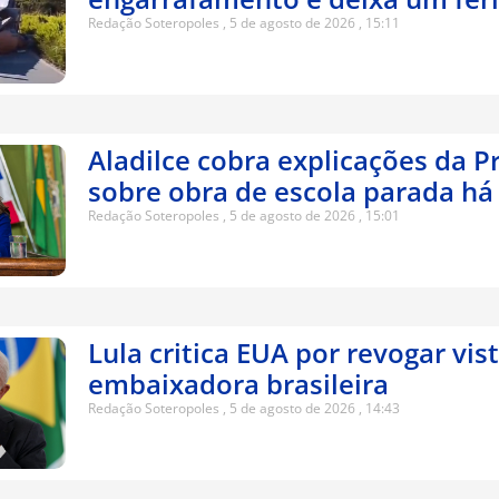
Redação Soteropoles
5 de agosto de 2026
15:11
Aladilce cobra explicações da P
sobre obra de escola parada há
Redação Soteropoles
5 de agosto de 2026
15:01
Lula critica EUA por revogar vis
embaixadora brasileira
Redação Soteropoles
5 de agosto de 2026
14:43