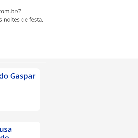
.com.br/?
 noites de festa,
edo Gaspar
ausa
ido