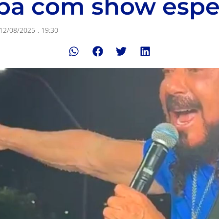
ba com show espe
12/08/2025
,
19:30