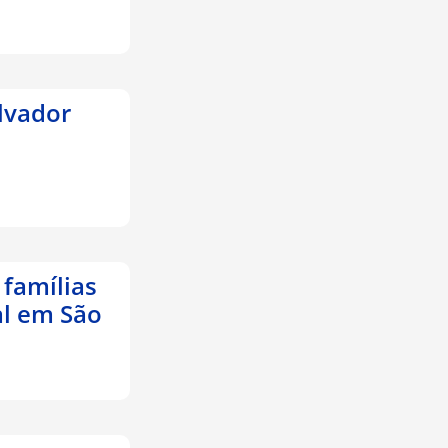
lvador
 famílias
al em São