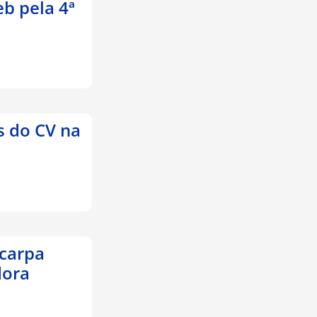
b pela 4ª
s do CV na
Scarpa
dora