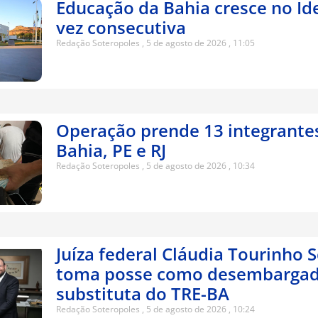
Educação da Bahia cresce no Ide
vez consecutiva
Redação Soteropoles
5 de agosto de 2026
11:05
Operação prende 13 integrante
Bahia, PE e RJ
Redação Soteropoles
5 de agosto de 2026
10:34
Juíza federal Cláudia Tourinho 
toma posse como desembarga
substituta do TRE-BA
Redação Soteropoles
5 de agosto de 2026
10:24