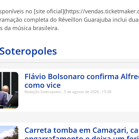
sponíveis no [site oficial](https://vendas.ticketmaker
ramação completa do Réveillon Guarajuba inclui duas
 da música brasileira.
 Soteropoles
Flávio Bolsonaro confirma Alfr
como vice
Redação Soteropoles
5 de agosto de 2026
15:38
Carreta tomba em Camaçari, c
engarrafamento e deixa um fer