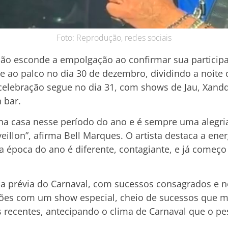
Foto: Reprodução, redes sociais
não esconde a empolgação ao confirmar sua participa
e ao palco no dia 30 de dezembro, dividindo a noite
celebração segue no dia 31, com shows de Jau, Xand
 bar.
ha casa nesse período do ano e é sempre uma alegri
llon”, afirma Bell Marques. O artista destaca a ener
a época do ano é diferente, contagiante, e já começ
 prévia do Carnaval, com sucessos consagrados e no
ções com um show especial, cheio de sucessos que m
recentes, antecipando o clima de Carnaval que o pes