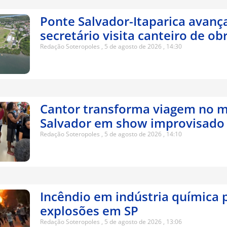
Ponte Salvador-Itaparica avanç
secretário visita canteiro de ob
Redação Soteropoles
5 de agosto de 2026
14:30
Cantor transforma viagem no m
Salvador em show improvisado
Redação Soteropoles
5 de agosto de 2026
14:10
Incêndio em indústria química 
explosões em SP
Redação Soteropoles
5 de agosto de 2026
13:06