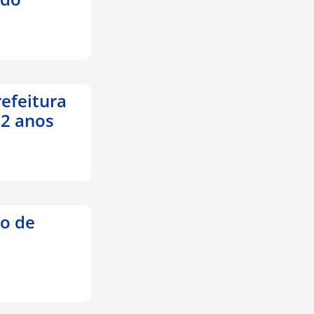
refeitura
 2 anos
to de