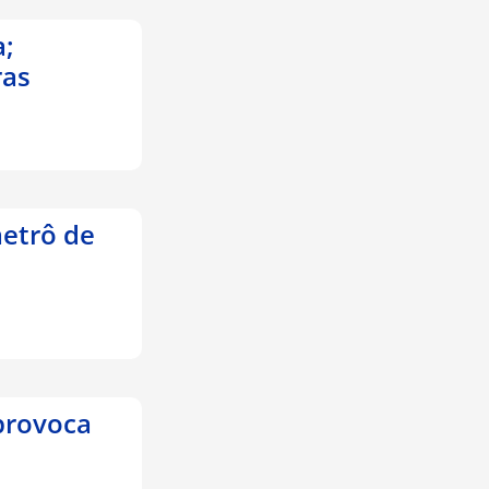
a;
ras
etrô de
provoca