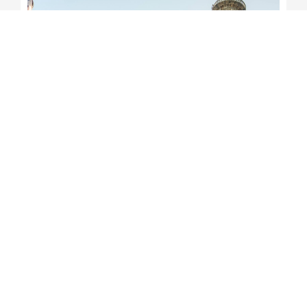
Jerônimo participa da
tradicional Romaria do Bom
Jesus da Lapa
Redação Soteropoles
6 de agosto de 2026
15:13