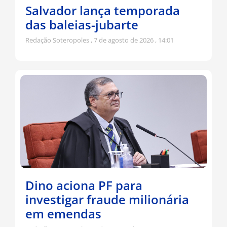
Salvador lança temporada
das baleias-jubarte
Redação Soteropoles
7 de agosto de 2026
14:01
Dino aciona PF para
investigar fraude milionária
em emendas