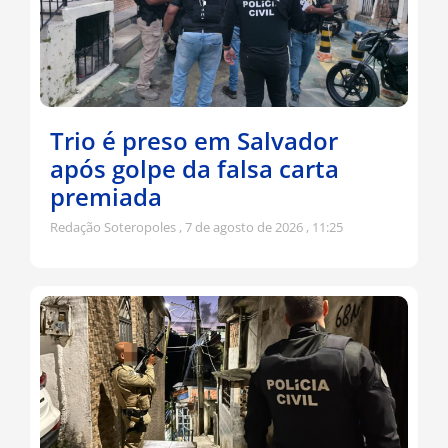
Trio é preso em Salvador
após golpe da falsa carta
premiada
Redação Soteropoles
7 de agosto de 2026
11:25