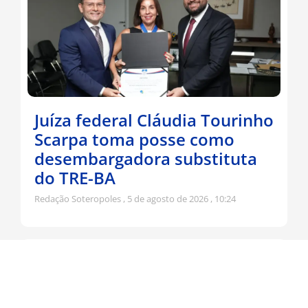
Juíza federal Cláudia Tourinho
Scarpa toma posse como
desembargadora substituta
do TRE-BA
Redação Soteropoles
5 de agosto de 2026
10:24