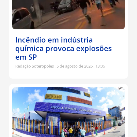
Incêndio em indústria
química provoca explosões
em SP
Redação Soteropoles
5 de agosto de 2026
13:06