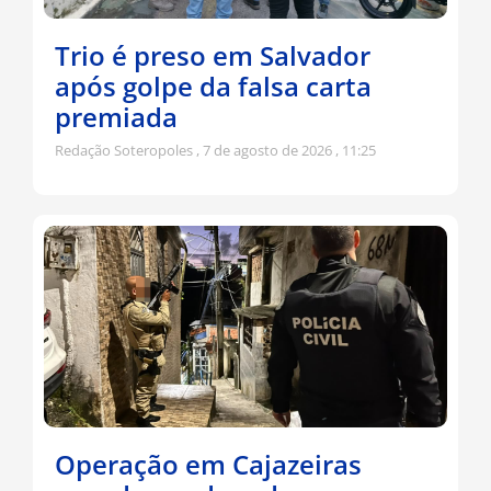
Trio é preso em Salvador
após golpe da falsa carta
premiada
Redação Soteropoles
7 de agosto de 2026
11:25
Operação em Cajazeiras