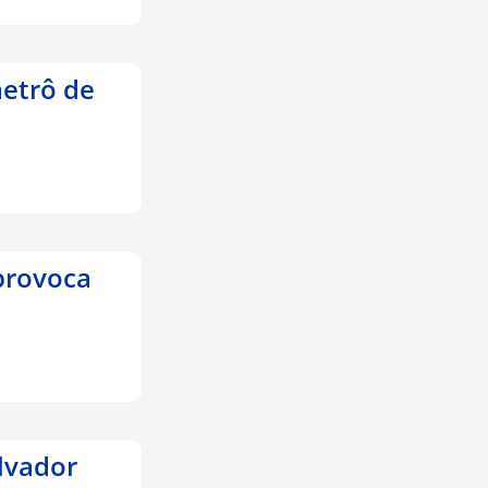
etrô de
provoca
lvador