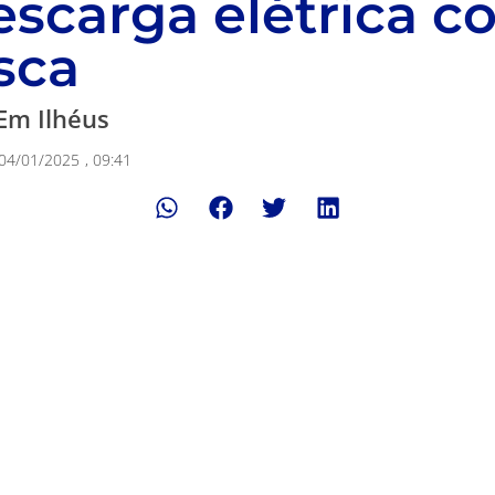
escarga elétrica 
sca
Em Ilhéus
04/01/2025
,
09:41