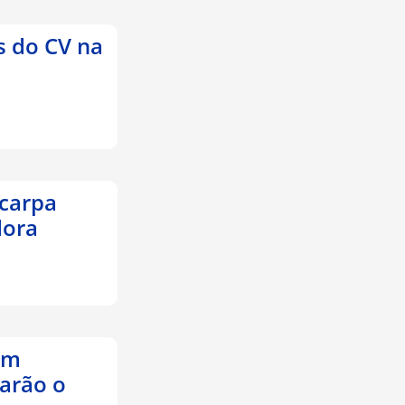
s do CV na
Scarpa
dora
om
rarão o