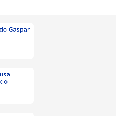
edo Gaspar
ausa
ido