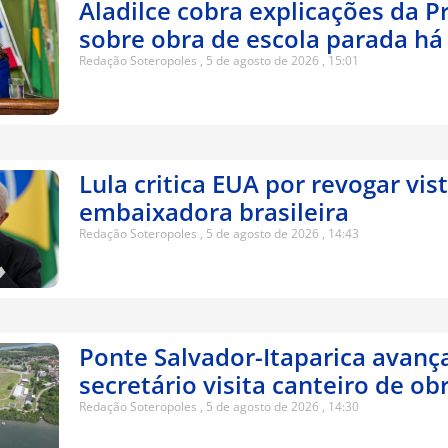
Aladilce cobra explicações da P
sobre obra de escola parada há
Redação Soteropoles
5 de agosto de 2026
15:01
Lula critica EUA por revogar vis
embaixadora brasileira
Redação Soteropoles
5 de agosto de 2026
14:43
Ponte Salvador-Itaparica avanç
secretário visita canteiro de ob
Redação Soteropoles
5 de agosto de 2026
14:30