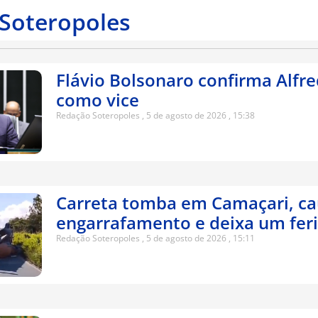
 Soteropoles
Flávio Bolsonaro confirma Alfr
como vice
Redação Soteropoles
5 de agosto de 2026
15:38
Carreta tomba em Camaçari, c
engarrafamento e deixa um fer
Redação Soteropoles
5 de agosto de 2026
15:11