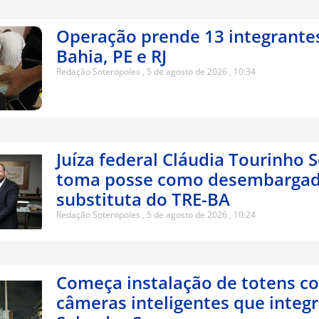
Operação prende 13 integrante
Bahia, PE e RJ
Redação Soteropoles
5 de agosto de 2026
10:34
Juíza federal Cláudia Tourinho 
toma posse como desembarga
substituta do TRE-BA
Redação Soteropoles
5 de agosto de 2026
10:24
Começa instalação de totens c
câmeras inteligentes que integ