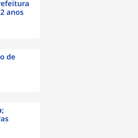
refeitura
 2 anos
to de
a;
ras