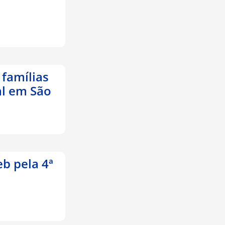
 famílias
al em São
b pela 4ª